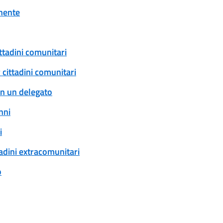
onente
ittadini comunitari
 cittadini comunitari
con un delegato
nni
i
tadini extracomunitari
o