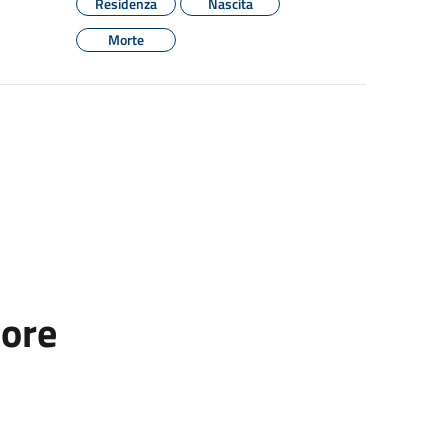
Residenza
Nascita
Morte
tore