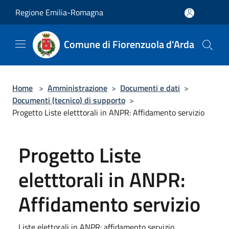
Salta al contenuto principale
Regione Emilia-Romagna
Comune di Fiorenzuola d'Arda
Home
>
Amministrazione
>
Documenti e dati
>
Documenti (tecnico) di supporto
>
Progetto Liste eletttorali in ANPR: Affidamento servizio
Progetto Liste
eletttorali in ANPR:
Affidamento servizio
Liste elettorali in ANPR: affidamento servizio.