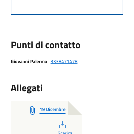
Punti di contatto
Giovanni Palermo
:
3338471478
Allegati
19 Dicembre
PDF
Scarica