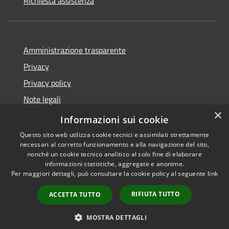
Richiesta assistenza
Amministrazione trasparente
Privacy
Privacy policy
Note legali
×
Dichiarazione di accessibilità
Informazioni sui cookie
Questo sito web utilizza cookie tecnici e assimilati strettamente
necessari al corretto funzionamento e alla navigazione del sito,
nonché un cookie tecnico analitico al solo fine di elaborare
informazioni statistiche, aggregate e anonime.
RSS
Copyright © 2026 • Comune di
Per maggiori dettagli, può consultare la cookie policy al seguente
link
Accessibilità
Fiorenzuola d'Arda • Powered
Privacy
Municipium
Accesso
by
•
RIFIUTA TUTTO
ACCETTA TUTTO
Cookie
redazione
Mappa del sito
MOSTRA DETTAGLI