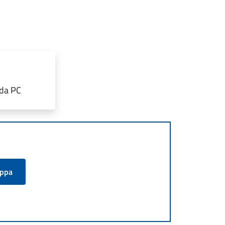
rda PC
appa