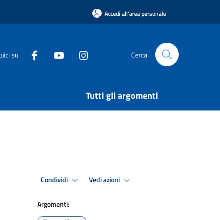
Accedi all'area personale
uici su
Cerca
Tutti gli argomenti
Condividi
Vedi azioni
Argomenti: