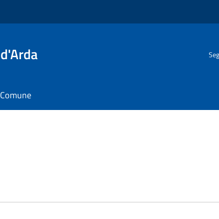
 d'Arda
Seg
il Comune