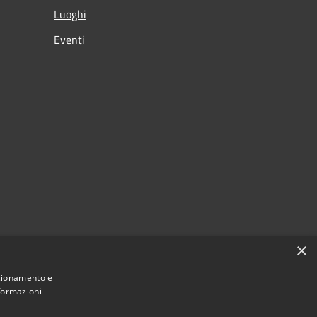
Luoghi
Eventi
×
nzionamento e
nformazioni