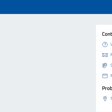
Cont
Prob