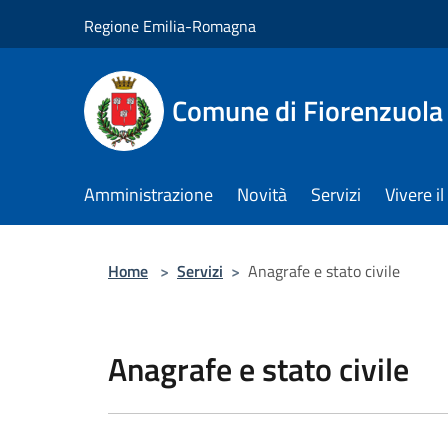
Salta al contenuto principale
Regione Emilia-Romagna
Comune di Fiorenzuola
Amministrazione
Novità
Servizi
Vivere 
Home
>
Servizi
>
Anagrafe e stato civile
Anagrafe e stato civile