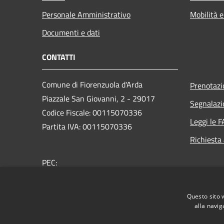
Personale Amministrativo
Mobilità e
Documenti e dati
CONTATTI
Comune di Fiorenzuola d'Arda
Prenotaz
Piazzale San Giovanni, 2 - 29017
Segnalazi
Codice Fiscale: 00115070336
Leggi le 
Partita IVA: 00115070336
Richiesta
PEC:
protocollo@pec.comune.fiorenzuola.pc.it
Centralino Unico: 0523 9891
Questo sito 
alla navig