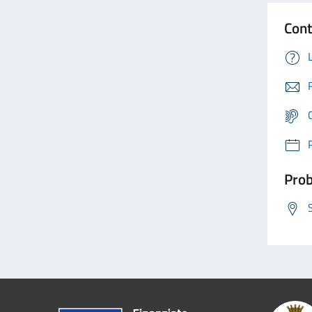
Cont
Prob