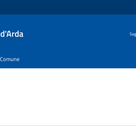
 d'Arda
Seg
il Comune