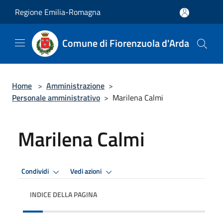
Salta al contenuto principale
Regione Emilia-Romagna
Comune di Fiorenzuola d'Arda
Home
>
Amministrazione
>
Personale amministrativo
>
Marilena Calmi
Marilena Calmi
Condividi
Vedi azioni
INDICE DELLA PAGINA