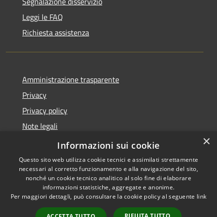
Segnalazione disservizio
Leggi le FAQ
Richiesta assistenza
Amministrazione trasparente
Privacy
Privacy policy
Note legali
×
Dichiarazione di accessibilità
Informazioni sui cookie
Questo sito web utilizza cookie tecnici e assimilati strettamente
necessari al corretto funzionamento e alla navigazione del sito,
nonché un cookie tecnico analitico al solo fine di elaborare
informazioni statistiche, aggregate e anonime.
RSS
Copyright © 2026 • Comune di
Per maggiori dettagli, può consultare la cookie policy al seguente
link
Accessibilità
Fiorenzuola d'Arda • Powered
Privacy
Municipium
Accesso
by
•
RIFIUTA TUTTO
ACCETTA TUTTO