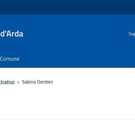
 d'Arda
Seg
il Comune
trativo
>
Sabina Dordoni