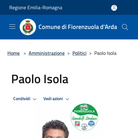
Salta al contenuto principale
Regione Emilia-Romagna
Comune di Fiorenzuola d'Arda
Home
>
Amministrazione
>
Politici
>
Paolo Isola
Paolo Isola
Condividi
Vedi azioni