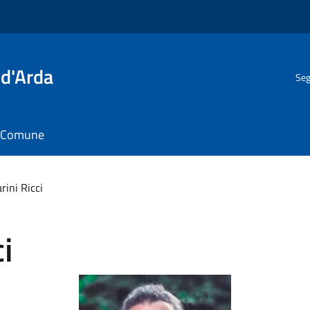
 d'Arda
Seg
il Comune
rini Ricci
i