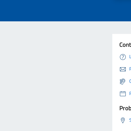
Cont
Prob