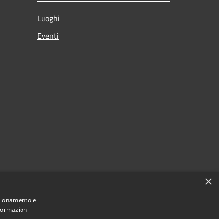
Luoghi
Eventi
×
nzionamento e
nformazioni