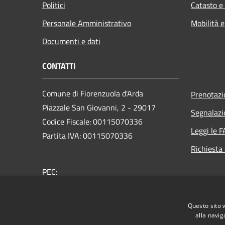
Politici
Catasto e
Personale Amministrativo
Mobilità e
Documenti e dati
CONTATTI
Comune di Fiorenzuola d'Arda
Prenotaz
Piazzale San Giovanni, 2 - 29017
Segnalazi
Codice Fiscale: 00115070336
Leggi le 
Partita IVA: 00115070336
Richiesta
PEC:
protocollo@pec.comune.fiorenzuola.pc.it
Centralino Unico: 0523 9891
Questo sito 
alla navig