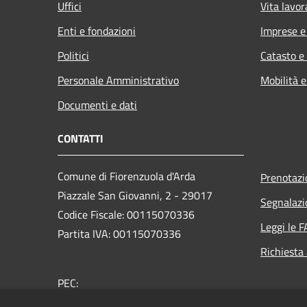
Uffici
Vita lavor
Enti e fondazioni
Imprese 
Politici
Catasto e
Personale Amministrativo
Mobilità e
Documenti e dati
CONTATTI
Comune di Fiorenzuola d'Arda
Prenotaz
Piazzale San Giovanni, 2 - 29017
Segnalazi
Codice Fiscale: 00115070336
Leggi le 
Partita IVA: 00115070336
Richiesta
PEC:
protocollo@pec.comune.fiorenzuola.pc.it