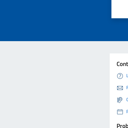
Cont
Prob