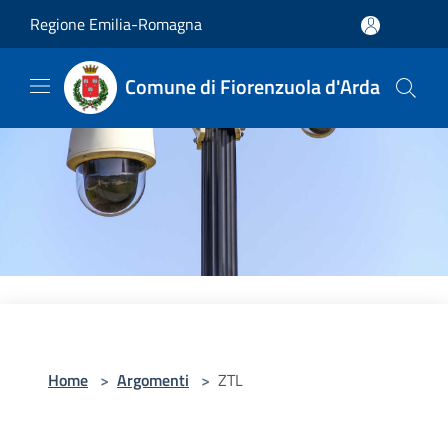
Salta al contenuto principale
Regione Emilia-Romagna
Comune di Fiorenzuola d'Arda
Home
>
Argomenti
>
ZTL