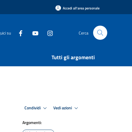
Accedi all'area personale
uici su
Cerca
Tutti gli argomenti
Condividi
Vedi azioni
Argomenti: