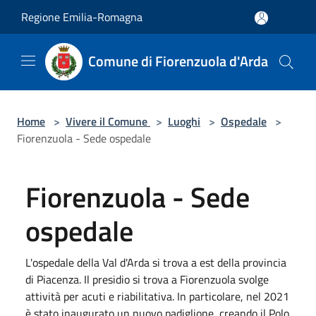
Salta al contenuto principale
Regione Emilia-Romagna
Comune di Fiorenzuola d'Arda
Home
>
Vivere il Comune
>
Luoghi
>
Ospedale
>
Fiorenzuola - Sede ospedale
Fiorenzuola - Sede
ospedale
L'ospedale della Val d'Arda si trova a est della provincia
di Piacenza. Il presidio si trova a Fiorenzuola svolge
attività per acuti e riabilitativa. In particolare, nel 2021
è stato inaugurato un nuovo padiglione, creando il Polo