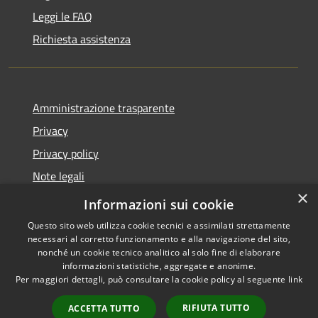
Leggi le FAQ
Richiesta assistenza
Amministrazione trasparente
Privacy
Privacy policy
Note legali
×
Dichiarazione di accessibilità
Informazioni sui cookie
Questo sito web utilizza cookie tecnici e assimilati strettamente
necessari al corretto funzionamento e alla navigazione del sito,
nonché un cookie tecnico analitico al solo fine di elaborare
informazioni statistiche, aggregate e anonime.
RSS
Copyright © 2026 • Comune di
Per maggiori dettagli, può consultare la cookie policy al seguente
link
Accessibilità
Fiorenzuola d'Arda • Powered
Privacy
Municipium
Accesso
by
•
RIFIUTA TUTTO
ACCETTA TUTTO