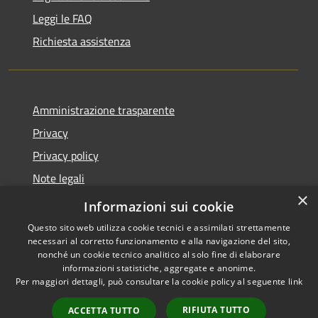
Leggi le FAQ
Richiesta assistenza
Amministrazione trasparente
Privacy
Privacy policy
Note legali
×
Dichiarazione di accessibilità
Informazioni sui cookie
Questo sito web utilizza cookie tecnici e assimilati strettamente
necessari al corretto funzionamento e alla navigazione del sito,
nonché un cookie tecnico analitico al solo fine di elaborare
informazioni statistiche, aggregate e anonime.
RSS
Copyright © 2026 • Comune di
Per maggiori dettagli, può consultare la cookie policy al seguente
link
Accessibilità
Fiorenzuola d'Arda • Powered
Privacy
Municipium
Accesso
by
•
RIFIUTA TUTTO
ACCETTA TUTTO