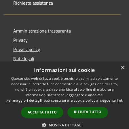
Richiesta assistenza
Amministrazione trasparente
Privacy
Privacy policy
Note legali
×
Dichiarazione di accessibilità
Informazioni sui cookie
Questo sito web utilizza cookie tecnici e assimilati strettamente
necessari al corretto funzionamento e alla navigazione del sito,
nonché un cookie tecnico analitico al solo fine di elaborare
informazioni statistiche, aggregate e anonime.
RSS
Copyright © 2026 • Comune di
Per maggiori dettagli, può consultare la cookie policy al seguente
link
Accessibilità
Fiorenzuola d'Arda • Powered
Privacy
Municipium
Accesso
by
•
RIFIUTA TUTTO
ACCETTA TUTTO
Cookie
redazione
Mappa del sito
MOSTRA DETTAGLI