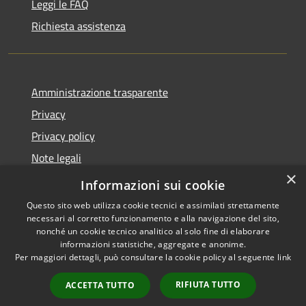
Leggi le FAQ
Richiesta assistenza
Amministrazione trasparente
Privacy
Privacy policy
Note legali
×
Dichiarazione di accessibilità
Informazioni sui cookie
Questo sito web utilizza cookie tecnici e assimilati strettamente
necessari al corretto funzionamento e alla navigazione del sito,
nonché un cookie tecnico analitico al solo fine di elaborare
informazioni statistiche, aggregate e anonime.
RSS
Copyright © 2026 • Comune di
Per maggiori dettagli, può consultare la cookie policy al seguente
link
Accessibilità
Fiorenzuola d'Arda • Powered
Privacy
Municipium
Accesso
by
•
RIFIUTA TUTTO
ACCETTA TUTTO
Cookie
redazione