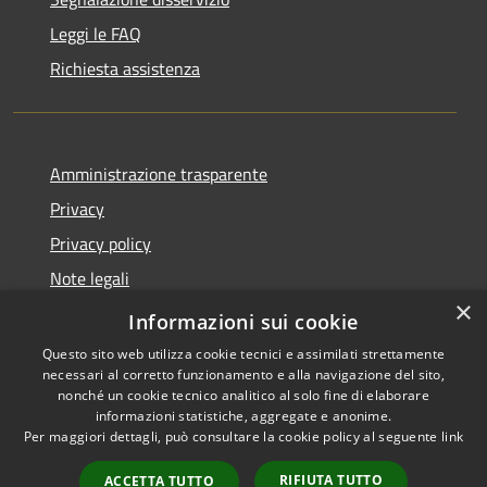
Leggi le FAQ
Richiesta assistenza
Amministrazione trasparente
Privacy
Privacy policy
Note legali
×
Dichiarazione di accessibilità
Informazioni sui cookie
Questo sito web utilizza cookie tecnici e assimilati strettamente
necessari al corretto funzionamento e alla navigazione del sito,
nonché un cookie tecnico analitico al solo fine di elaborare
informazioni statistiche, aggregate e anonime.
RSS
Copyright © 2026 • Comune di
Per maggiori dettagli, può consultare la cookie policy al seguente
link
Accessibilità
Fiorenzuola d'Arda • Powered
Privacy
Municipium
Accesso
by
•
RIFIUTA TUTTO
ACCETTA TUTTO