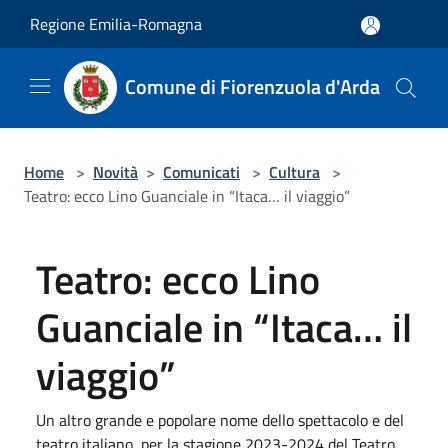
Salta al contenuto principale
Regione Emilia-Romagna
Comune di Fiorenzuola d'Arda
Home
>
Novità
>
Comunicati
>
Cultura
>
Teatro: ecco Lino Guanciale in “Itaca… il viaggio”
Teatro: ecco Lino
Guanciale in “Itaca… il
viaggio”
Un altro grande e popolare nome dello spettacolo e del
teatro italiano, per la stagione 2023-2024 del Teatro