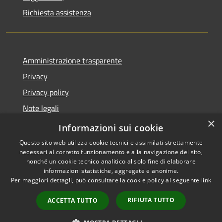
Richiesta assistenza
Amministrazione trasparente
Privacy
Privacy policy
Note legali
×
Dichiarazione di accessibilità
Informazioni sui cookie
Questo sito web utilizza cookie tecnici e assimilati strettamente
necessari al corretto funzionamento e alla navigazione del sito,
nonché un cookie tecnico analitico al solo fine di elaborare
informazioni statistiche, aggregate e anonime.
RSS
Copyright © 2026 • Comune di
Per maggiori dettagli, può consultare la cookie policy al seguente
link
Accessibilità
Fiorenzuola d'Arda • Powered
Privacy
Municipium
Accesso
by
•
RIFIUTA TUTTO
ACCETTA TUTTO
Cookie
redazione
Mappa del sito