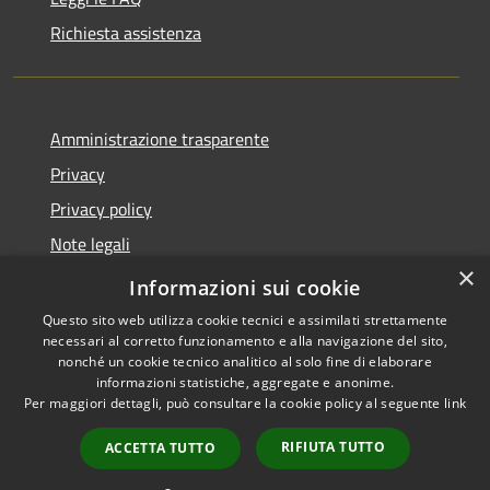
Richiesta assistenza
Amministrazione trasparente
Privacy
Privacy policy
Note legali
×
Dichiarazione di accessibilità
Informazioni sui cookie
Questo sito web utilizza cookie tecnici e assimilati strettamente
necessari al corretto funzionamento e alla navigazione del sito,
nonché un cookie tecnico analitico al solo fine di elaborare
informazioni statistiche, aggregate e anonime.
RSS
Copyright © 2026 • Comune di
Per maggiori dettagli, può consultare la cookie policy al seguente
link
Accessibilità
Fiorenzuola d'Arda • Powered
Privacy
Municipium
Accesso
by
•
RIFIUTA TUTTO
ACCETTA TUTTO
Cookie
redazione