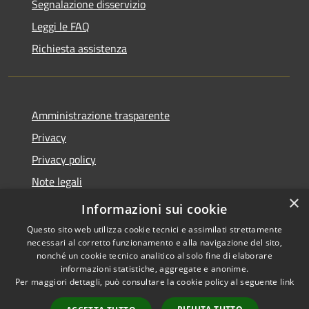
Segnalazione disservizio
Leggi le FAQ
Richiesta assistenza
Amministrazione trasparente
Privacy
Privacy policy
Note legali
×
Dichiarazione di accessibilità
Informazioni sui cookie
Questo sito web utilizza cookie tecnici e assimilati strettamente
necessari al corretto funzionamento e alla navigazione del sito,
nonché un cookie tecnico analitico al solo fine di elaborare
informazioni statistiche, aggregate e anonime.
RSS
Copyright © 2026 • Comune di
Per maggiori dettagli, può consultare la cookie policy al seguente
link
Accessibilità
Fiorenzuola d'Arda • Powered
Privacy
Municipium
Accesso
by
•