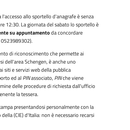
da l'accesso allo sportello d'anagrafe è senza
re 12:30. La giornata del sabato lo sportello è
ente su appuntamento
da concordare
, 0523989302).
mento di riconoscimento che permette ai
 paesi dell'area Schengen, è anche uno
 siti e servizi web della pubblica
porto ed al
PIN
associato,
PIN
che viene
mine delle procedure di richiesta dall'ufficio
enente la tessera.
ristampa presentandosi personalmente con la
o della (CIE) d'Italia: non è necessario recarsi