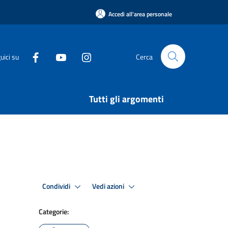
Accedi all'area personale
uici su
Cerca
Tutti gli argomenti
Condividi
Vedi azioni
Categorie: